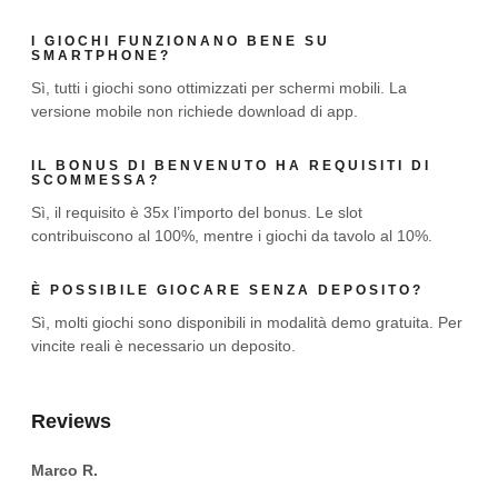
I GIOCHI FUNZIONANO BENE SU
SMARTPHONE?
Sì, tutti i giochi sono ottimizzati per schermi mobili. La
versione mobile non richiede download di app.
IL BONUS DI BENVENUTO HA REQUISITI DI
SCOMMESSA?
Sì, il requisito è 35x l’importo del bonus. Le slot
contribuiscono al 100%, mentre i giochi da tavolo al 10%.
È POSSIBILE GIOCARE SENZA DEPOSITO?
Sì, molti giochi sono disponibili in modalità demo gratuita. Per
vincite reali è necessario un deposito.
Reviews
Marco R.