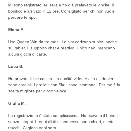
Mi sono registrato ieri sera e ho già prelevato le vincite. Il
bonifico è arrivato in 12 ore. Consigliato per chi non vuole
perdere tempo.
Elena F.
Uso Queen Win da tre mesi. Le slot caricano subito, anche
sul tablet. Il supporto chat è reattivo. Unico neo: mancano
alcuni giochi di carte.
Luca B.
Ho provato il live casino. La qualità video è alta e i dealer
sono cordiali. I prelievi con Skrill sono istantanei. Per me è la
scelta migliore per gioco veloce.
Giulia M.
La registrazione è stata semplicissima. Ho ricevuto il bonus
senza intoppi. I requisiti di scommessa sono chiari, niente
trucchi. Ci gioco ogni sera.