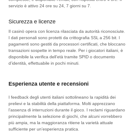
servizio è attivo 24 ore su 24, 7 giorni su 7.
Sicurezza e licenze
Il casinò opera con licenza rilasciata da autorità riconosciute.
I dati personali sono protetti da crittografia SSL a 256 bit. I
pagamenti sono gestiti da processori certificati, che bloccano
transazioni sospette in tempo reale. Per i giocatori italiani, è
disponibile la verifica dell’età tramite SPID o documento
d’identità, effettuabile in pochi minuti.
Esperienza utente e recensioni
I feedback degli utenti italiani sottolineano la rapidità dei
prelievi e la stabilità della piattaforma. Molti apprezzano
l’assenza di interruzioni durante il gioco. I reclami riguardano
principalmente la selezione di giochi, che alcuni vorrebbero
più ampia, ma la maggioranza ritiene la varietà attuale
sufficiente per un’esperienza pratica.