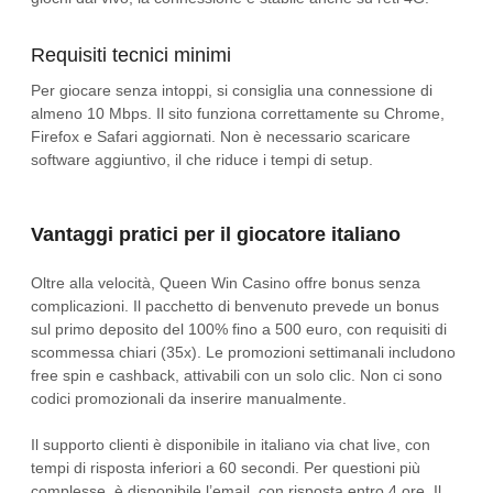
Requisiti tecnici minimi
Per giocare senza intoppi, si consiglia una connessione di
almeno 10 Mbps. Il sito funziona correttamente su Chrome,
Firefox e Safari aggiornati. Non è necessario scaricare
software aggiuntivo, il che riduce i tempi di setup.
Vantaggi pratici per il giocatore italiano
Oltre alla velocità, Queen Win Casino offre bonus senza
complicazioni. Il pacchetto di benvenuto prevede un bonus
sul primo deposito del 100% fino a 500 euro, con requisiti di
scommessa chiari (35x). Le promozioni settimanali includono
free spin e cashback, attivabili con un solo clic. Non ci sono
codici promozionali da inserire manualmente.
Il supporto clienti è disponibile in italiano via chat live, con
tempi di risposta inferiori a 60 secondi. Per questioni più
complesse, è disponibile l’email, con risposta entro 4 ore. Il