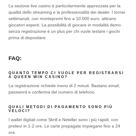
La sezione live casino è particolarmente apprezzata per la
qualità dello streaming e la professionalità dei dealer. I tornei
settimanali, con montepremi fino a 10.000 euro, attirano
giocatori esperti. La possibilità di giocare in modalità demo
senza registrazione è un plus per chi vuole testare i giochi
prima di depositare.
FAQ:
QUANTO TEMPO CI VUOLE PER REGISTRARSI
A QUEEN WIN CASINO?
La registrazione richiede meno di 2 minuti. Bastano email,
password e conferma del numero di telefono.
QUALI METODI DI PAGAMENTO SONO PIÙ
VELOCI?
I wallet digitali come Skrill e Neteller sono i più rapidi, con
prelievi in 1-2 ore. Le carte prepagate impiegano fino a 24
ore.