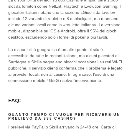
slot da fornitori come NetEnt, Playtech e Evolution Gaming. I
giocatori italiani notano che la sezione «Giochi da tavolo»
include 12 varianti di roulette e 8 di blackjack, ma mancano
alcune varianti locali come la «roulette italiana». La versione
mobile, disponibile su iOS e Android, offre il 95% dei giochi
desktop, escludendo solo i tornei di poker a più tavoli.
La disponibilità geografica è un altro punto: il sito è
accessibile da tutte le regioni italiane, ma alcuni giocatori di
Sardegna e Sicilia segnalano blocchi occasionali su reti Wi-Fi
pubbliche. Il servizio clienti conferma che il problema è legato
ai provider locali, non al casinò. In ogni caso, l’uso di una
connessione mobile 4G/5G risolve l’inconveniente.
FAQ:
QUANTO TEMPO CI VUOLE PER RICEVERE UN
PRELIEVO DA 888 CASINO?
I prelievi via PayPal o Skrill arrivano in 24-48 ore. Carte di