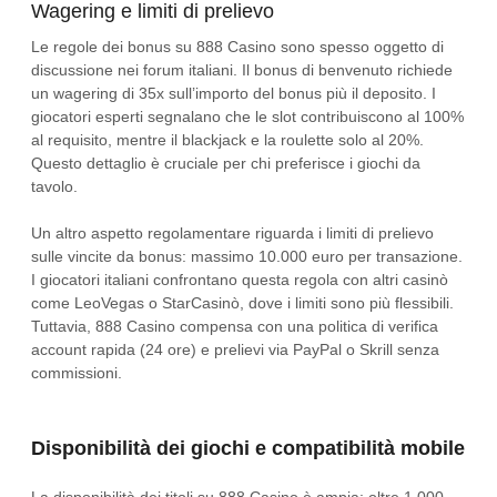
Wagering e limiti di prelievo
Le regole dei bonus su 888 Casino sono spesso oggetto di
discussione nei forum italiani. Il bonus di benvenuto richiede
un wagering di 35x sull’importo del bonus più il deposito. I
giocatori esperti segnalano che le slot contribuiscono al 100%
al requisito, mentre il blackjack e la roulette solo al 20%.
Questo dettaglio è cruciale per chi preferisce i giochi da
tavolo.
Un altro aspetto regolamentare riguarda i limiti di prelievo
sulle vincite da bonus: massimo 10.000 euro per transazione.
I giocatori italiani confrontano questa regola con altri casinò
come LeoVegas o StarCasinò, dove i limiti sono più flessibili.
Tuttavia, 888 Casino compensa con una politica di verifica
account rapida (24 ore) e prelievi via PayPal o Skrill senza
commissioni.
Disponibilità dei giochi e compatibilità mobile
La disponibilità dei titoli su 888 Casino è ampia: oltre 1.000