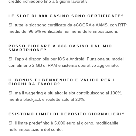
credito richiedono fino a 5 giorni lavorativi.
LE SLOT DI 888 CASINO SONO CERTIFICATE?
Sì, tutte le slot sono certificate da eCOGRA e AAMS, con RTP
medio del 96,5% verificabile nei menu delle impostazioni.
POSSO GIOCARE A 888 CASINO DAL MIO
SMARTPHONE?
Sì, l’app è disponibile per iOS e Android. Funziona su modelli
con almeno 2 GB di RAM e sistema operativo aggiornato.
IL BONUS DI BENVENUTO È VALIDO PER I
GIOCHI DA TAVOLO?
Sì, ma il wagering è più alto: le slot contribuiscono al 100%,
mentre blackjack e roulette solo al 20%.
ESISTONO LIMITI DI DEPOSITO GIORNALIERI?
Sì, il limite predefinito è 5.000 euro al giorno, modificabile
nelle impostazioni del conto.