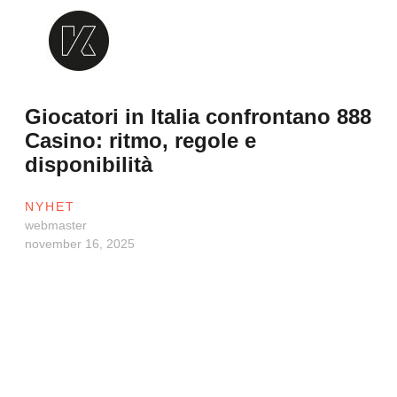
Skip
to
content
Krealogen
Giocatori in Italia confrontano 888
Casino: ritmo, regole e
disponibilità
NYHET
webmaster
november 16, 2025