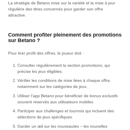
La stratégie de Betano mise sur la variété et la mise à jour
régulière des titres concernés pour garder son offre
attractive.
Comment profiter pleinement des promotions
sur Betano ?
Pour tirer profit des offres, le joueur doit :
Consulter régulièrement la section promotions, qui
précise les jeux éligibles.
Vérifier les conditions de mise liées à chaque offre,
notamment sur les catégories de jeux.
Utiliser l’app Betano pour bénéficier de bonus exclusifs
souvent réservés aux utilisateurs mobiles.
Participer aux challenges et tournois qui incluent des
sélections de jeux spécifiques.
Garder un œil sur les nouveautés – les nouvelles