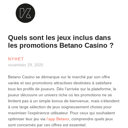
Skip
to
content
Krealogen
Quels sont les jeux inclus dans
les promotions Betano Casino ?
NYHET
november 29, 2025
Betano Casino se démarque sur le marché par son offre
variée et ses promotions attractives destinées à satisfaire
tous les profils de joueurs. Dès l’arrivée sur la plateforme, le
joueur découvre un univers riche où les promotions ne se
limitent pas à un simple bonus de bienvenue, mais s’étendent
à une large sélection de jeux soigneusement choisis pour
maximiser l’expérience utilisateur. Pour ceux qui souhaitent
optimiser leur jeu via
l’app Betano
, comprendre quels jeux
sont concernés par ces offres est essentiel.