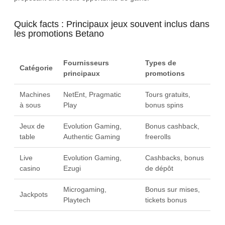
Quick facts : Principaux jeux souvent inclus dans
les promotions Betano
Fournisseurs
Types de
Catégorie
principaux
promotions
Machines
NetEnt, Pragmatic
Tours gratuits,
à sous
Play
bonus spins
Jeux de
Evolution Gaming,
Bonus cashback,
table
Authentic Gaming
freerolls
Live
Evolution Gaming,
Cashbacks, bonus
casino
Ezugi
de dépôt
Microgaming,
Bonus sur mises,
Jackpots
Playtech
tickets bonus