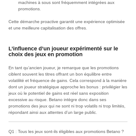
machines à sous sont fréquemment intégrées aux
promotions.
Cette démarche proactive garantit une expérience optimisée
et une meilleure capitalisation des offres.
L’influence d’un joueur expérimenté sur le
choix des jeux en promotion
En tant qu’ancien joueur, je remarque que les promotions
ciblent souvent les titres offrant un bon équilibre entre
volatilité et fréquence de gains. Cela correspond à la manière
dont un joueur stratégique approche les bonus : privilégier les
jeux où le potentiel de gains est réel sans exposition
excessive au risque. Betano intègre donc dans ses
promotions des jeux qui ne sont ni trop volatils ni trop limités,
répondant ainsi aux attentes d’un large public.
Q1 : Tous les jeux sont-ils éligibles aux promotions Betano ?