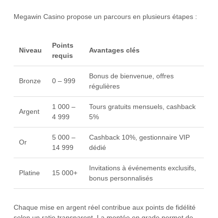
Megawin Casino propose un parcours en plusieurs étapes :
Points
Niveau
Avantages clés
requis
Bonus de bienvenue, offres
Bronze
0 – 999
régulières
1 000 –
Tours gratuits mensuels, cashback
Argent
4 999
5%
5 000 –
Cashback 10%, gestionnaire VIP
Or
14 999
dédié
Invitations à événements exclusifs,
Platine
15 000+
bonus personnalisés
Chaque mise en argent réel contribue aux points de fidélité
selon un ratio transparent. La montée en grade permet de