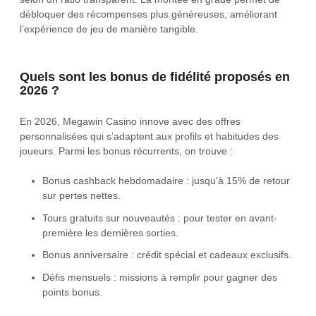
débloquer des récompenses plus généreuses, améliorant
l’expérience de jeu de manière tangible.
Quels sont les bonus de fidélité proposés en
2026 ?
En 2026, Megawin Casino innove avec des offres
personnalisées qui s’adaptent aux profils et habitudes des
joueurs. Parmi les bonus récurrents, on trouve :
Bonus cashback hebdomadaire : jusqu’à 15% de retour
sur pertes nettes.
Tours gratuits sur nouveautés : pour tester en avant-
première les dernières sorties.
Bonus anniversaire : crédit spécial et cadeaux exclusifs.
Défis mensuels : missions à remplir pour gagner des
points bonus.