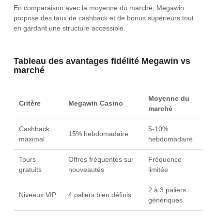
En comparaison avec la moyenne du marché, Megawin
propose des taux de cashback et de bonus supérieurs tout
en gardant une structure accessible.
Tableau des avantages fidélité Megawin vs
marché
Moyenne du
Critère
Megawin Casino
marché
Cashback
5-10%
15% hebdomadaire
maximal
hebdomadaire
Tours
Offres fréquentes sur
Fréquence
gratuits
nouveautés
limitée
2 à 3 paliers
Niveaux VIP
4 paliers bien définis
génériques