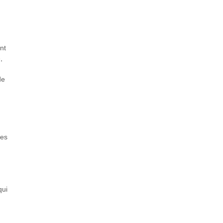
nt
,
de
les
qui