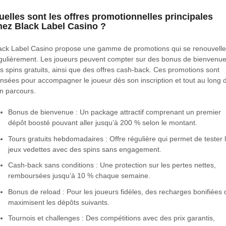
uelles sont les offres promotionnelles principales
hez Black Label Casino ?
ack Label Casino propose une gamme de promotions qui se renouvelle
gulièrement. Les joueurs peuvent compter sur des bonus de bienvenue
s spins gratuits, ainsi que des offres cash-back. Ces promotions sont
nsées pour accompagner le joueur dès son inscription et tout au long 
n parcours.
Bonus de bienvenue : Un package attractif comprenant un premier
dépôt boosté pouvant aller jusqu’à 200 % selon le montant.
Tours gratuits hebdomadaires : Offre régulière qui permet de tester 
jeux vedettes avec des spins sans engagement.
Cash-back sans conditions : Une protection sur les pertes nettes,
remboursées jusqu’à 10 % chaque semaine.
Bonus de reload : Pour les joueurs fidèles, des recharges bonifiées 
maximisent les dépôts suivants.
Tournois et challenges : Des compétitions avec des prix garantis,