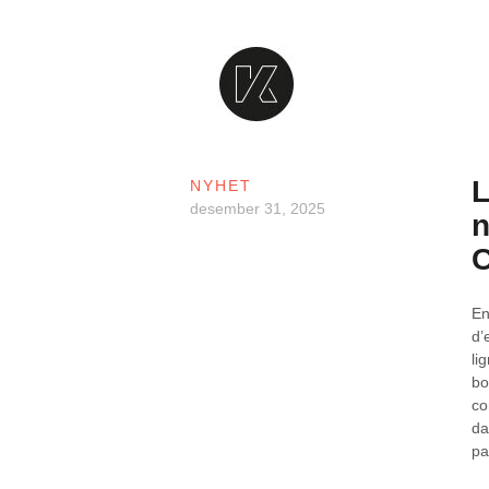
Skip
to
content
Krealogen
L
NYHET
desember 31, 2025
n
C
En
d’
li
bo
co
da
pa