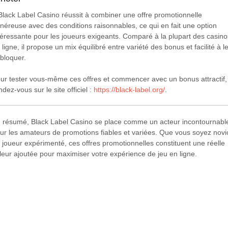
Black Label Casino réussit à combiner une offre promotionnelle
néreuse avec des conditions raisonnables, ce qui en fait une option
téressante pour les joueurs exigeants. Comparé à la plupart des casino
 ligne, il propose un mix équilibré entre variété des bonus et facilité à l
bloquer.
ur tester vous-même ces offres et commencer avec un bonus attractif,
ndez-vous sur le site officiel :
https://black-label.org/
.
 résumé, Black Label Casino se place comme un acteur incontournabl
ur les amateurs de promotions fiables et variées. Que vous soyez novi
 joueur expérimenté, ces offres promotionnelles constituent une réelle
leur ajoutée pour maximiser votre expérience de jeu en ligne.