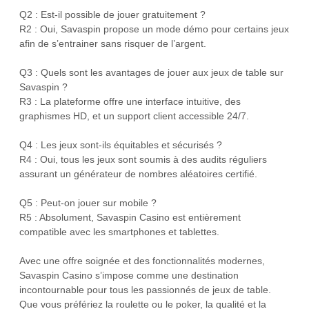
Q2 : Est-il possible de jouer gratuitement ?
R2 : Oui, Savaspin propose un mode démo pour certains jeux
afin de s’entrainer sans risquer de l’argent.
Q3 : Quels sont les avantages de jouer aux jeux de table sur
Savaspin ?
R3 : La plateforme offre une interface intuitive, des
graphismes HD, et un support client accessible 24/7.
Q4 : Les jeux sont-ils équitables et sécurisés ?
R4 : Oui, tous les jeux sont soumis à des audits réguliers
assurant un générateur de nombres aléatoires certifié.
Q5 : Peut-on jouer sur mobile ?
R5 : Absolument, Savaspin Casino est entièrement
compatible avec les smartphones et tablettes.
Avec une offre soignée et des fonctionnalités modernes,
Savaspin Casino s’impose comme une destination
incontournable pour tous les passionnés de jeux de table.
Que vous préfériez la roulette ou le poker, la qualité et la