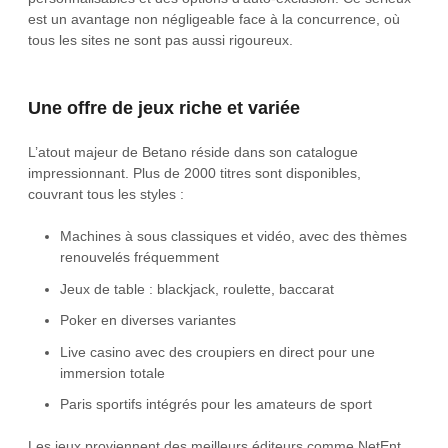
est un avantage non négligeable face à la concurrence, où
tous les sites ne sont pas aussi rigoureux.
Une offre de jeux riche et variée
L’atout majeur de Betano réside dans son catalogue
impressionnant. Plus de 2000 titres sont disponibles,
couvrant tous les styles :
Machines à sous classiques et vidéo, avec des thèmes
renouvelés fréquemment
Jeux de table : blackjack, roulette, baccarat
Poker en diverses variantes
Live casino avec des croupiers en direct pour une
immersion totale
Paris sportifs intégrés pour les amateurs de sport
Les jeux proviennent des meilleurs éditeurs comme NetEnt,