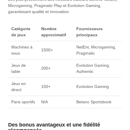
Microgaming, Pragmatic Play et Evolution Gaming,
garantissant qualité et innovation.
Catégorie
Nombre
Fournisseurs
de jeux
approximatif
principaux
Machines à
NetEnt, Microgaming,
1500+
sous
Pragmatic
Jeux de
Evolution Gaming,
200+
table
Authentic
Jeux en
150+
Evolution Gaming
direct
Paris sportifs
N/A
Betano Sportsbook
Des bonus avantageux et une fidélité