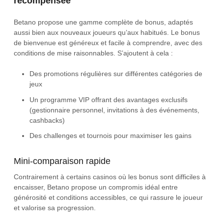
récompensée
Betano propose une gamme complète de bonus, adaptés
aussi bien aux nouveaux joueurs qu’aux habitués. Le bonus
de bienvenue est généreux et facile à comprendre, avec des
conditions de mise raisonnables. S’ajoutent à cela :
Des promotions régulières sur différentes catégories de
jeux
Un programme VIP offrant des avantages exclusifs
(gestionnaire personnel, invitations à des événements,
cashbacks)
Des challenges et tournois pour maximiser les gains
Mini-comparaison rapide
Contrairement à certains casinos où les bonus sont difficiles à
encaisser, Betano propose un compromis idéal entre
générosité et conditions accessibles, ce qui rassure le joueur
et valorise sa progression.