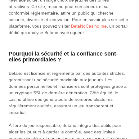
interface fluide, un large choix de jeux et des offres
attractives. Ce site, reconnu pour son sérieux et sa
conformité réglementaire, attire un public qui cherche
sécurité, diversité et innovation. Pour en savoir plus sur cette
plateforme, vous pouvez visiter
BetaNoCasino.me
, un portail
dédié qui analyse Betano avec rigueur.
Pourquoi la sécurité et la confiance sont-
elles primordiales ?
Betano est licencié et réglementé par des autorités strictes,
garantissant une sécurité maximale aux joueurs. Les
données personnelles et financières sont protégées grâce à
un cryptage SSL de dernière génération. Côté équité, le
casino utilise des générateurs de nombres aléatoires
régulièrement audités, assurant un jeu transparent et
impartial.
À l’ère du jeu responsable, Betano intègre des outils pour
aider les joueurs à garder le contrôle, avec des limites
personnalisables et des options d’auto-exclusion. Ce sérieux