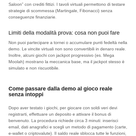
Saloon” con crediti fittizi. I tavoli virtuali permettono di testare
strategie di scommessa (Martingale, Fibonacci) senza
conseguenze finanziarie.
Limiti della modalità prova: cosa non puoi fare
Non puoi partecipare a tornei o accumulare punti fedeltà nella
demo. Le vincite virtuali non sono convertibili in denaro reale.
Inoltre, alcuni giochi con jackpot progressivo (es. Mega
Moolah) mostrano la meccanica base, ma il jackpot stesso è
simulato e non riscuotibile.
Come passare dalla demo al gioco reale
senza intoppi
Dopo aver testato i giochi, per giocare con soldi veri devi
registrarti, effettuare un deposito e attivare il bonus di
benvenuto. La procedura richiede circa 3 minuti: inserisci
email, dati anagrafici e scegli un metodo di pagamento (carte,
e-wallet o criptovalute). Il saldo reale sblocca tutte le funzioni,