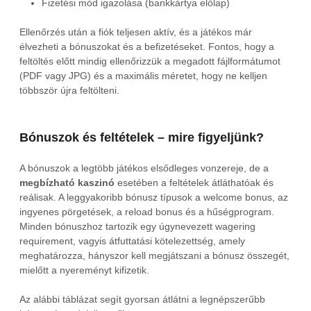
Fizetési mód igazolása (bankkártya előlap)
Ellenőrzés után a fiók teljesen aktív, és a játékos már
élvezheti a bónuszokat és a befizetéseket. Fontos, hogy a
feltöltés előtt mindig ellenőrizzük a megadott fájlformátumot
(PDF vagy JPG) és a maximális méretet, hogy ne kelljen
többször újra feltölteni.
Bónuszok és feltételek – mire figyeljünk?
A bónuszok a legtöbb játékos elsődleges vonzereje, de a
megbízható kaszinó
esetében a feltételek átláthatóak és
reálisak. A leggyakoribb bónusz típusok a welcome bonus, az
ingyenes pörgetések, a reload bonus és a hűségprogram.
Minden bónuszhoz tartozik egy úgynevezett wagering
requirement, vagyis átfuttatási kötelezettség, amely
meghatározza, hányszor kell megjátszani a bónusz összegét,
mielőtt a nyereményt kifizetik.
Az alábbi táblázat segít gyorsan átlátni a legnépszerűbb