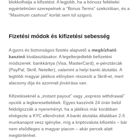
blokkolhatja a kifizetést. A legjobb, ha a bónusz feltételei
egyértelműen szerepelnek a “Bonus Terms” szekcióban, és a
“Maximum cashout” korlát sem túl szigorú.
Fizetési módok és kifizetési sebesség
A gyors és biztonságos fizetés alapvető a
megbízható
kaszinó
kiválasztásakor. A legelterjedtebb befizetési
módszerek: bankkártya (Visa, MasterCard), e‑pénztárcák
(PayPal, Skrill, Neteller), valamint a helyi banki átutalás. A
legtöbb magyar játékos előnyben részesíti a Skrill‑et, mert
alacsony díja és azonnali jóváírása van.
Kifizetéseknél a „instant payout” vagy „express withdrawal”
opciók a legkeresettebbek. Egyes kaszinók 24 órán belül
feldolgozzák a nyereményt, ha a játékos már korábban
elvégezte a KYC ellenőrzést. A banki átutalás általában 2‑5
munkanapot vesz igénybe, míg a kriptovaluta kifizetés – bár
nem elsődleges a magyar piacon – akár percek alatt
megtörténhet.