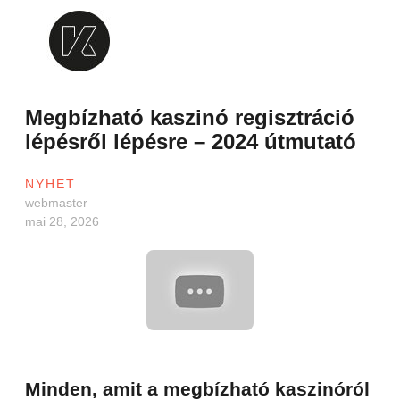
Skip
to
content
Krealogen
Megbízható kaszinó regisztráció
lépésről lépésre – 2024 útmutató
NYHET
webmaster
mai 28, 2026
Minden, amit a megbízható kaszinóról