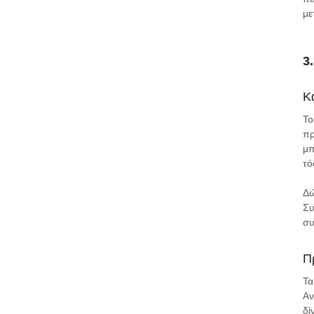
με
3
Κ
Το
πρ
μπ
τό
Δώ
Συ
συ
Π
Τα
Αν
δί