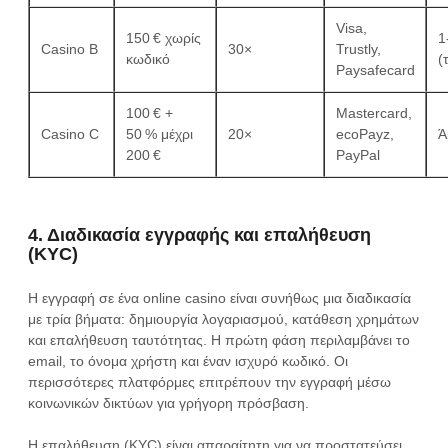
Visa,
150 € χωρίς
1
Casino B
30×
Trustly,
κωδικό
(
Paysafecard
100 € +
Mastercard,
Casino C
50 % μέχρι
20×
ecoPayz,
Ά
200 €
PayPal
4. Διαδικασία εγγραφής και επαλήθευση
(KYC)
Η εγγραφή σε ένα online casino είναι συνήθως μια διαδικασία
με τρία βήματα: δημιουργία λογαριασμού, κατάθεση χρημάτων
και επαλήθευση ταυτότητας. Η πρώτη φάση περιλαμβάνει το
email, το όνομα χρήστη και έναν ισχυρό κωδικό. Οι
περισσότερες πλατφόρμες επιτρέπουν την εγγραφή μέσω
κοινωνικών δικτύων για γρήγορη πρόσβαση.
Η επαλήθευση (KYC) είναι απαραίτητη για να προστατεύσει