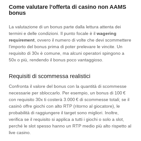
Come valutare l’offerta di casino non AAMS
bonus
La valutazione di un bonus parte dalla lettura attenta dei
termini e delle condizioni. Il punto focale è il
wagering
requirement
, ovvero il numero di volte che devi scommettere
l’importo del bonus prima di poter prelevare le vincite. Un
requisito di 30x è comune, ma alcuni operatori spingono a
50x o più, rendendo il bonus poco vantaggioso.
Requisiti di scommessa realistici
Confronta il valore del bonus con la quantità di scommesse
necessarie per sbloccarlo. Per esempio, un bonus di 100 €
con requisito 30x ti costerà 3.000 € di scommesse totali; se il
casinò offre giochi con alto RTP (ritorno al giocatore), le
probabilità di raggiungere il target sono migliori. Inoltre,
verifica se il requisito si applica a tutti i giochi o solo a slot,
perché le slot spesso hanno un RTP medio più alto rispetto al
live casino.