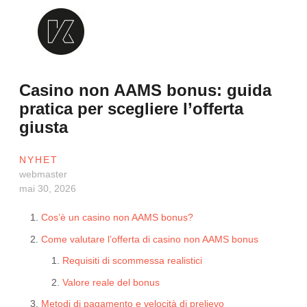
Skip
to
content
Krealogen
Casino non AAMS bonus: guida
pratica per scegliere l’offerta
giusta
NYHET
webmaster
mai 30, 2026
Cos’è un casino non AAMS bonus?
Come valutare l’offerta di casino non AAMS bonus
Requisiti di scommessa realistici
Valore reale del bonus
Metodi di pagamento e velocità di prelievo