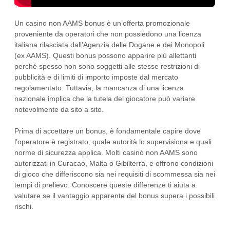
Un casino non AAMS bonus è un’offerta promozionale
proveniente da operatori che non possiedono una licenza
italiana rilasciata dall’Agenzia delle Dogane e dei Monopoli
(ex AAMS). Questi bonus possono apparire più allettanti
perché spesso non sono soggetti alle stesse restrizioni di
pubblicità e di limiti di importo imposte dal mercato
regolamentato. Tuttavia, la mancanza di una licenza
nazionale implica che la tutela del giocatore può variare
notevolmente da sito a sito.
Prima di accettare un bonus, è fondamentale capire dove
l’operatore è registrato, quale autorità lo supervisiona e quali
norme di sicurezza applica. Molti casinò non AAMS sono
autorizzati in Curacao, Malta o Gibilterra, e offrono condizioni
di gioco che differiscono sia nei requisiti di scommessa sia nei
tempi di prelievo. Conoscere queste differenze ti aiuta a
valutare se il vantaggio apparente del bonus supera i possibili
rischi.