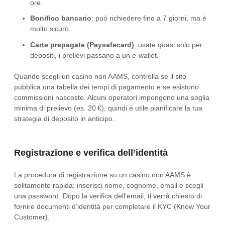
ore.
Bonifico bancario
: può richiedere fino a 7 giorni, ma è
molto sicuro.
Carte prepagate (Paysafecard)
: usate quasi solo per
depositi, i prelievi passano a un e‑wallet.
Quando scegli un casino non AAMS, controlla se il sito
pubblica una tabella dei tempi di pagamento e se esistono
commissioni nascoste. Alcuni operatori impongono una soglia
minima di prelievo (es. 20 €), quindi è utile pianificare la tua
strategia di deposito in anticipo.
Registrazione e verifica dell’identità
La procedura di registrazione su un casino non AAMS è
solitamente rapida: inserisci nome, cognome, email e scegli
una password. Dopo la verifica dell’email, ti verrà chiesto di
fornire documenti d’identità per completare il KYC (Know Your
Customer).