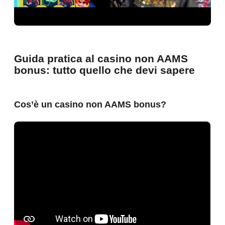
Guida pratica al casino non AAMS
bonus: tutto quello che devi sapere
Cos’è un casino non AAMS bonus?