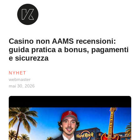
Skip
to
content
Krealogen
Casino non AAMS recensioni:
guida pratica a bonus, pagamenti
e sicurezza
NYHET
webmaster
mai 30, 2026