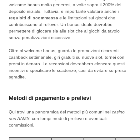
welcome bonus molto generosi, a volte sopra il 200% del
deposito iniziale. Tuttavia, è importante valutare anche i
requisiti di scommessa
e le limitazioni sui giochi che
contribuiscono al rollover. Un bonus ideale dovrebbe
permettere di giocare sia alle slot che ai giochi da tavolo
senza penalizzazioni eccessive.
Oltre al welcome bonus, guarda le promozioni ricorrenti:
cashback settimanale, giri gratuiti su nuove slot, tornei con
premi in denaro. Le recensioni dovrebbero elencare questi
incentivi e specificare le scadenze, così da evitare sorprese
sgradite.
Metodi di pagamento e prelievi
Qui trovi una panoramica dei metodi più comuni nei
casino
non AAMS
, con tempi medi di prelievo e eventuali
commissioni.