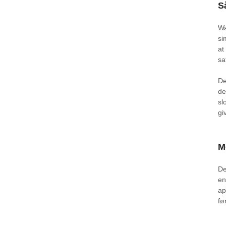
S
Wa
si
at
sa
De
de
sl
gi
M
De
en
ap
fø