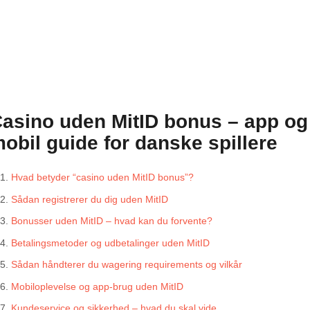
asino uden MitID bonus – app og
obil guide for danske spillere
Hvad betyder “casino uden MitID bonus”?
Sådan registrerer du dig uden MitID
Bonusser uden MitID – hvad kan du forvente?
Betalingsmetoder og udbetalinger uden MitID
Sådan håndterer du wagering requirements og vilkår
Mobiloplevelse og app‑brug uden MitID
Kundeservice og sikkerhed – hvad du skal vide