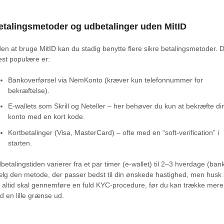
etalingsmetoder og udbetalinger uden MitID
en at bruge MitID kan du stadig benytte flere sikre betalingsmetoder. 
st populære er:
Bankoverførsel via NemKonto (kræver kun telefonnummer for
bekræftelse).
E‑wallets som Skrill og Neteller – her behøver du kun at bekræfte di
konto med en kort kode.
Kortbetalinger (Visa, MasterCard) – ofte med en “soft‑verification” i
starten.
betalingstiden varierer fra et par timer (e‑wallet) til 2–3 hverdage (bank
lg den metode, der passer bedst til din ønskede hastighed, men husk 
 altid skal gennemføre en fuld KYC‑procedure, før du kan trække mere
d en lille grænse ud.