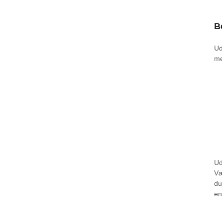
B
Ud
me
Ud
Væ
du
en