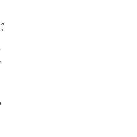
for
du
e
r
og