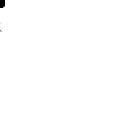
n
o,
.