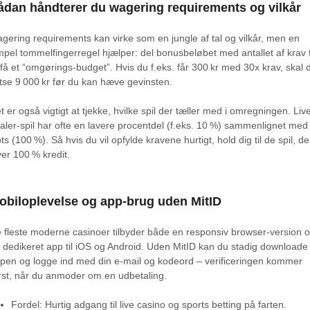
ådan håndterer du wagering requirements og vilkår
gering requirements kan virke som en jungle af tal og vilkår, men en
mpel tommelfingerregel hjælper: del bonusbeløbet med antallet af krav 
 få et “omgørings‑budget”. Hvis du f.eks. får 300 kr med 30x krav, skal 
tse 9 000 kr før du kan hæve gevinsten.
t er også vigtigt at tjekke, hvilke spil der tæller med i omregningen. Liv
aler‑spil har ofte en lavere procentdel (f.eks. 10 %) sammenlignet med
ots (100 %). Så hvis du vil opfylde kravene hurtigt, hold dig til de spil, de
ver 100 % kredit.
obiloplevelse og app‑brug uden MitID
 fleste moderne casinoer tilbyder både en responsiv browser‑version 
 dedikeret app til iOS og Android. Uden MitID kan du stadig downloade
pen og logge ind med din e‑mail og kodeord – verificeringen kommer
rst, når du anmoder om en udbetaling.
Fordel: Hurtig adgang til live casino og sports betting på farten.