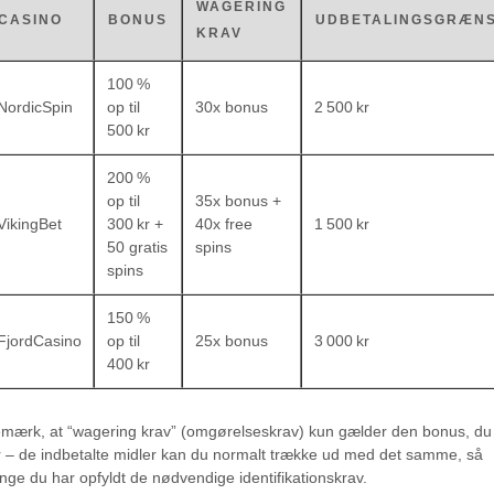
WAGERING
CASINO
BONUS
UDBETALINGSGRÆN
KRAV
100 %
NordicSpin
op til
30x bonus
2 500 kr
500 kr
200 %
op til
35x bonus +
VikingBet
300 kr +
40x free
1 500 kr
50 gratis
spins
spins
150 %
FjordCasino
op til
25x bonus
3 000 kr
400 kr
mærk, at “wagering krav” (omgørelseskrav) kun gælder den bonus, du
r – de indbetalte midler kan du normalt trække ud med det samme, så
nge du har opfyldt de nødvendige identifikationskrav.