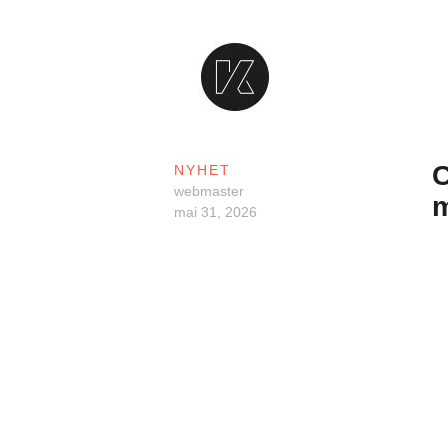
Skip
to
content
Krealogen
C
NYHET
webmaster
m
mai 31, 2026