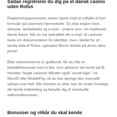
Sådan registrerer du dig på et dansk casino
uden Rofus
Registreringsprocessen starter typisk med at udfylde et kort
formular på casinoets hjemmeside. Du skal angive navn,
adresse, fødselsdato og e‑mail – præcis som i en traditionel
dansk licens. Når du har bekræftet din e‑mail, vil casinoet
bede om dokumentation for identitet, men i stedet for at
sende data til Rofus, uploades filerne direkte på deres sikre
portal.
Efter dokumenterne er godkendt, får du ofte en
bekræftelsesmail med et link, som aktiverer din konto på få
minutter. Nogle casinoer tilbyder også “social login” via
NemID eller MobilePay, så du kan springe den manuelle
upload over helt. Når kontoen er aktiv, kan du straks foretage
din første indbetaling og benytte dig af eventuelle
velkomstbonusser.
Bonusser og vilkår du skal kende