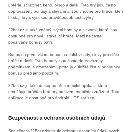
Lotérie, scratcher, keno, bingo a další. Tyto hry jsou často
doprovázeny bonusy a slevami a jsou vhodné pro hráče, kteří
hledají hry s vysokou pravděpodobností výhry.
22bet.cz je také známý svými bonusy a slevami, které jsou
dostupné pro nové i stávající hráče. Mezi nejčastěji
používané bonusy patří:
Bonus na první vklad, bonus na další vklady, slevy pro stálé
hráče a další. Tyto bonusy jsou často doprovázeny
podmínkami a omezeními, proto je důležité číst si podmínky
bonusu před jeho použitím.
22bet.cz je také dostupné přes mobilní aplikaci, která
umožňuje hráčům hrát hry na svém mobilním zařízení. Tato
aplikace je dostupná pro Android i iOS zařízení.
Bezpečnost a ochrana osobních údajů
Společnost 22Bet prioritizuje ochranu osobních údajů svých