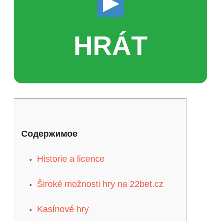
HRÁT
Содержимое
Historie a licence
Široké možnosti hry na 22bet.cz
Kasínové hry