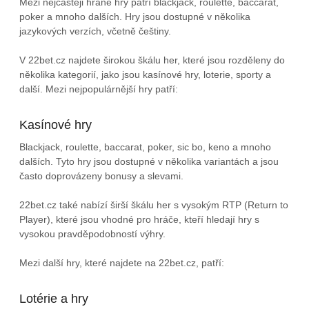
Mezi nejčastěji hráné hry patří blackjack, roulette, baccarat,
poker a mnoho dalších. Hry jsou dostupné v několika
jazykových verzích, včetně češtiny.
V 22bet.cz najdete širokou škálu her, které jsou rozděleny do
několika kategorií, jako jsou kasínové hry, loterie, sporty a
další. Mezi nejpopulárnější hry patří:
Kasínové hry
Blackjack, roulette, baccarat, poker, sic bo, keno a mnoho
dalších. Tyto hry jsou dostupné v několika variantách a jsou
často doprovázeny bonusy a slevami.
22bet.cz také nabízí širší škálu her s vysokým RTP (Return to
Player), které jsou vhodné pro hráče, kteří hledají hry s
vysokou pravděpodobností výhry.
Mezi další hry, které najdete na 22bet.cz, patří:
Lotérie a hry