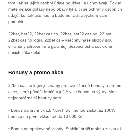
tom, jak se jejich osobní údaje používají a uchovávají. Pokud
máte nějaké dotazy nebo obavy týkající se ochrany osobních
údajů, kontaktujte nás, a budeme rádi, abychom vám
pomohli.
22bet, bet22, 22bet casino, 22bet, bet22 casino, 22 bet,
22bet casino login, 22bet cz – všechny naše služby jsou
chráněny šifrováním a garantují bezpečnost a soukromí
našich zákazníků.
Bonusy a promo akce
22bet casino login je známý pro své úžasné bonusy a promo
akce, které přináší hráčům ještě více šance na výhry. Mezi
nejpopulárnější bonusy patří:
• Bonus na první vklad: Noví hráči mohou získat až 100%
bonusu na první vklad, až do 10 000 Kč.
• Bonus na opakované vklady: Stabilní hráči mohou získat až