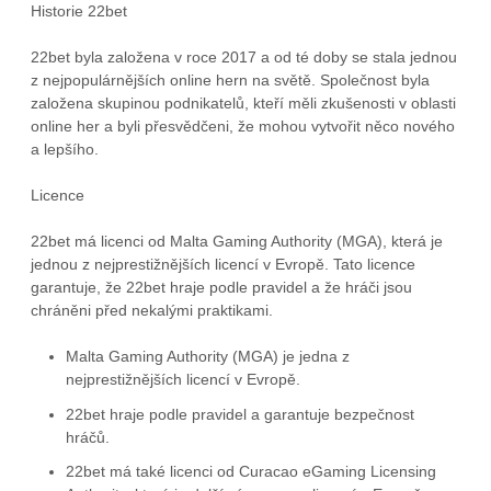
Historie 22bet
22bet byla založena v roce 2017 a od té doby se stala jednou
z nejpopulárnějších online hern na světě. Společnost byla
založena skupinou podnikatelů, kteří měli zkušenosti v oblasti
online her a byli přesvědčeni, že mohou vytvořit něco nového
a lepšího.
Licence
22bet má licenci od Malta Gaming Authority (MGA), která je
jednou z nejprestižnějších licencí v Evropě. Tato licence
garantuje, že 22bet hraje podle pravidel a že hráči jsou
chráněni před nekalými praktikami.
Malta Gaming Authority (MGA) je jedna z
nejprestižnějších licencí v Evropě.
22bet hraje podle pravidel a garantuje bezpečnost
hráčů.
22bet má také licenci od Curacao eGaming Licensing