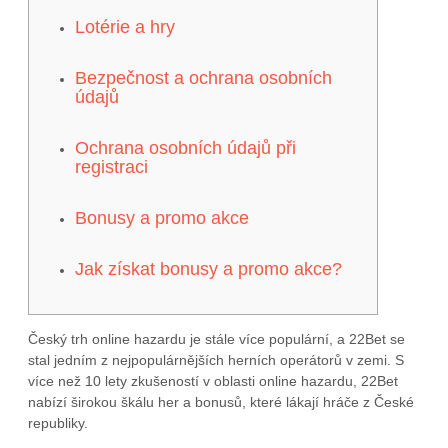
Lotérie a hry
Bezpečnost a ochrana osobních
údajů
Ochrana osobních údajů při
registraci
Bonusy a promo akce
Jak získat bonusy a promo akce?
Český trh online hazardu je stále více populární, a 22Bet se
stal jedním z nejpopulárnějších herních operátorů v zemi. S
více než 10 lety zkušeností v oblasti online hazardu, 22Bet
nabízí širokou škálu her a bonusů, které lákají hráče z České
republiky.