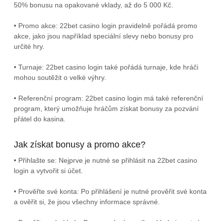
50% bonusu na opakované vklady, až do 5 000 Kč.
• Promo akce: 22bet casino login pravidelně pořádá promo
akce, jako jsou například speciální slevy nebo bonusy pro
určité hry.
• Turnaje: 22bet casino login také pořádá turnaje, kde hráči
mohou soutěžit o velké výhry.
• Referenční program: 22bet casino login má také referenční
program, který umožňuje hráčům získat bonusy za pozvání
přátel do kasina.
Jak získat bonusy a promo akce?
• Přihlašte se: Nejprve je nutné se přihlásit na 22bet casino
login a vytvořit si účet.
• Prověřte své konta: Po přihlášení je nutné prověřit své konta
a ověřit si, že jsou všechny informace správné.