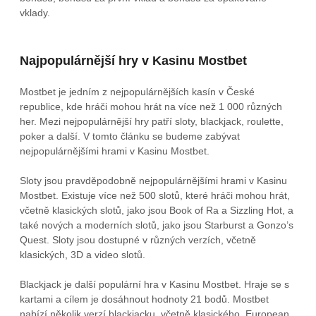
vklady.
Najpopulárnější hry v Kasinu Mostbet
Mostbet je jedním z nejpopulárnějších kasín v České
republice, kde hráči mohou hrát na více než 1 000 různých
her. Mezi nejpopulárnější hry patří sloty, blackjack, roulette,
poker a další. V tomto článku se budeme zabývat
nejpopulárnějšími hrami v Kasinu Mostbet.
Sloty jsou pravděpodobně nejpopulárnějšími hrami v Kasinu
Mostbet. Existuje více než 500 slotů, které hráči mohou hrát,
včetně klasických slotů, jako jsou Book of Ra a Sizzling Hot, a
také nových a moderních slotů, jako jsou Starburst a Gonzo’s
Quest. Sloty jsou dostupné v různých verzích, včetně
klasických, 3D a video slotů.
Blackjack je další populární hra v Kasinu Mostbet. Hraje se s
kartami a cílem je dosáhnout hodnoty 21 bodů. Mostbet
nabízí několik verzí blackjacku, včetně klasického, European