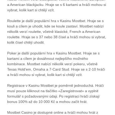
a American blackjacku. Hraje se s 6 kartami a hráči mohou si
vybrat, kolik kart si chtějí vzít.
Roulette je další populární hra v Kasinu Mostbet. Hraje se s
kouli a cílem je uhodit, kde se koule zastaví. Mostbet nabízí
několik verzí roulette, včetně klasické, French a American
roulette. Hraje se s 37 nebo 38 čísel a hráči mohou si vybrat,
kolik čísel chtějí uhodit.
Poker je další populární hra v Kasinu Mostbet. Hraje se s
kartami a cílem je dosáhnout nejlepšího možného
kombinace. Mostbet nabízí několik verzí pokeru, včetně
Texas Hold’em, Omaha a 7-Card Stud. Hraje se s 2-10 hráči
a hráči mohou si vybrat, kolik kart si chtějí vzít.
Registrace v Kasinu Mostbet je poměrně jednoduchá. Hráči
musí pouze kliknout na tlačítko «Zaregistrovat» a vyplnit
formulář s požadovanými údaji. Po registraci hráči získají
bonus 100% až do 10 000 Kč a mohou začít hrát.
Mostbet Casino je dostupné online a hráči mohou hrát z