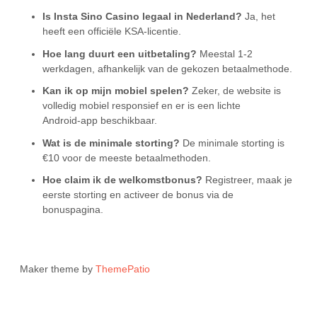
Is Insta Sino Casino legaal in Nederland?
Ja, het
heeft een officiële KSA‑licentie.
Hoe lang duurt een uitbetaling?
Meestal 1‑2
werkdagen, afhankelijk van de gekozen betaalmethode.
Kan ik op mijn mobiel spelen?
Zeker, de website is
volledig mobiel responsief en er is een lichte
Android‑app beschikbaar.
Wat is de minimale storting?
De minimale storting is
€10 voor de meeste betaalmethoden.
Hoe claim ik de welkomstbonus?
Registreer, maak je
eerste storting en activeer de bonus via de
bonuspagina.
Maker theme by
ThemePatio