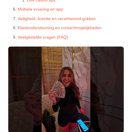
Mobiele ervaring en app
Veiligheid, licentie en verantwoord gokken
Klantondersteuning en contactmogelijkheden
Veelgestelde vragen (FAQ)