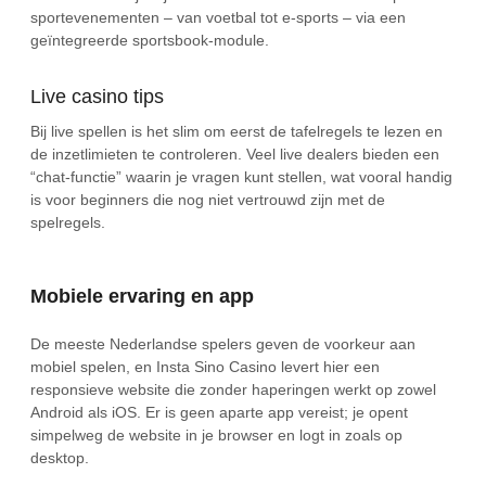
sportevenementen – van voetbal tot e‑sports – via een
geïntegreerde sportsbook‑module.
Live casino tips
Bij live spellen is het slim om eerst de tafelregels te lezen en
de inzetlimieten te controleren. Veel live dealers bieden een
“chat‑functie” waarin je vragen kunt stellen, wat vooral handig
is voor beginners die nog niet vertrouwd zijn met de
spelregels.
Mobiele ervaring en app
De meeste Nederlandse spelers geven de voorkeur aan
mobiel spelen, en Insta Sino Casino levert hier een
responsieve website die zonder haperingen werkt op zowel
Android als iOS. Er is geen aparte app vereist; je opent
simpelweg de website in je browser en logt in zoals op
desktop.