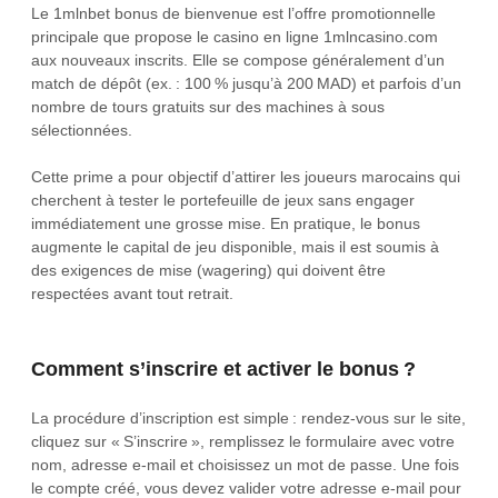
Le 1mlnbet bonus de bienvenue est l’offre promotionnelle
principale que propose le casino en ligne 1mlncasino.com
aux nouveaux inscrits. Elle se compose généralement d’un
match de dépôt (ex. : 100 % jusqu’à 200 MAD) et parfois d’un
nombre de tours gratuits sur des machines à sous
sélectionnées.
Cette prime a pour objectif d’attirer les joueurs marocains qui
cherchent à tester le portefeuille de jeux sans engager
immédiatement une grosse mise. En pratique, le bonus
augmente le capital de jeu disponible, mais il est soumis à
des exigences de mise (wagering) qui doivent être
respectées avant tout retrait.
Comment s’inscrire et activer le bonus ?
La procédure d’inscription est simple : rendez‑vous sur le site,
cliquez sur « S’inscrire », remplissez le formulaire avec votre
nom, adresse e‑mail et choisissez un mot de passe. Une fois
le compte créé, vous devez valider votre adresse e‑mail pour