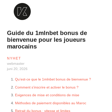
Skip
to
content
Krealogen
Guide du 1mlnbet bonus de
bienvenue pour les joueurs
marocains
NYHET
webmaster
juni 20, 2026
Qu’est‑ce que le 1mlnbet bonus de bienvenue ?
Comment s’inscrire et activer le bonus ?
Exigences de mise et conditions de mise
Méthodes de paiement disponibles au Maroc
Retrait du bonus : vitesse et limites