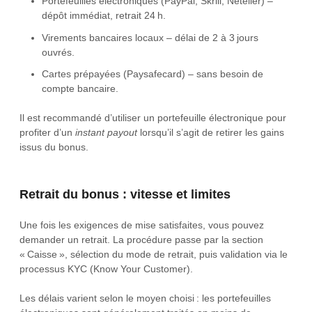
Portefeuilles électroniques (PayPal, Skrill, Neteller) –
dépôt immédiat, retrait 24 h.
Virements bancaires locaux – délai de 2 à 3 jours
ouvrés.
Cartes prépayées (Paysafecard) – sans besoin de
compte bancaire.
Il est recommandé d’utiliser un portefeuille électronique pour
profiter d’un
instant payout
lorsqu’il s’agit de retirer les gains
issus du bonus.
Retrait du bonus : vitesse et limites
Une fois les exigences de mise satisfaites, vous pouvez
demander un retrait. La procédure passe par la section
« Caisse », sélection du mode de retrait, puis validation via le
processus KYC (Know Your Customer).
Les délais varient selon le moyen choisi : les portefeuilles