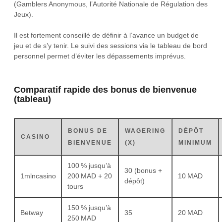
(Gamblers Anonymous, l’Autorité Nationale de Régulation des
Jeux).
Il est fortement conseillé de définir à l’avance un budget de
jeu et de s’y tenir. Le suivi des sessions via le tableau de bord
personnel permet d’éviter les dépassements imprévus.
Comparatif rapide des bonus de bienvenue
(tableau)
BONUS DE
WAGERING
DÉPÔT
CASINO
BIENVENUE
(X)
MINIMUM
100 % jusqu’à
30 (bonus +
1mlncasino
200 MAD + 20
10 MAD
dépôt)
tours
150 % jusqu’à
Betway
35
20 MAD
250 MAD