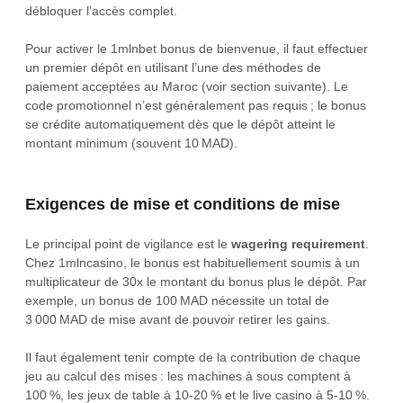
débloquer l’accès complet.
Pour activer le 1mlnbet bonus de bienvenue, il faut effectuer
un premier dépôt en utilisant l’une des méthodes de
paiement acceptées au Maroc (voir section suivante). Le
code promotionnel n’est généralement pas requis ; le bonus
se crédite automatiquement dès que le dépôt atteint le
montant minimum (souvent 10 MAD).
Exigences de mise et conditions de mise
Le principal point de vigilance est le
wagering requirement
.
Chez 1mlncasino, le bonus est habituellement soumis à un
multiplicateur de 30x le montant du bonus plus le dépôt. Par
exemple, un bonus de 100 MAD nécessite un total de
3 000 MAD de mise avant de pouvoir retirer les gains.
Il faut également tenir compte de la contribution de chaque
jeu au calcul des mises : les machines à sous comptent à
100 %, les jeux de table à 10‑20 % et le live casino à 5‑10 %.