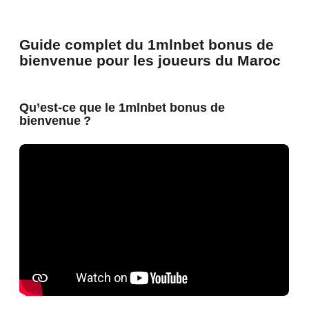
Guide complet du 1mlnbet bonus de
bienvenue pour les joueurs du Maroc
Qu’est‑ce que le 1mlnbet bonus de
bienvenue ?