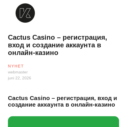
Skip
to
content
Krealogen
Cactus Casino – регистрация,
вход и создание аккаунта в
онлайн-казино
NYHET
webmaster
juni 22, 2026
Cactus Casino – регистрация, вход и
создание аккаунта в онлайн-казино