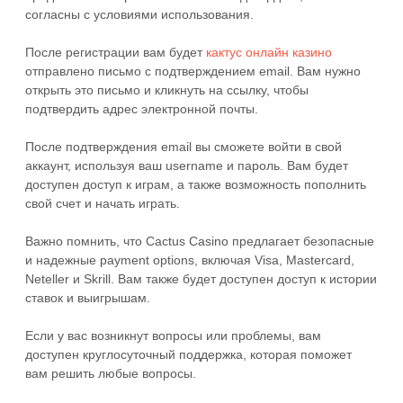
согласны с условиями использования.
После регистрации вам будет
кактус онлайн казино
отправлено письмо с подтверждением email. Вам нужно
открыть это письмо и кликнуть на ссылку, чтобы
подтвердить адрес электронной почты.
После подтверждения email вы сможете войти в свой
аккаунт, используя ваш username и пароль. Вам будет
доступен доступ к играм, а также возможность пополнить
свой счет и начать играть.
Важно помнить, что Cactus Casino предлагает безопасные
и надежные payment options, включая Visa, Mastercard,
Neteller и Skrill. Вам также будет доступен доступ к истории
ставок и выигрышам.
Если у вас возникнут вопросы или проблемы, вам
доступен круглосуточный поддержка, которая поможет
вам решить любые вопросы.