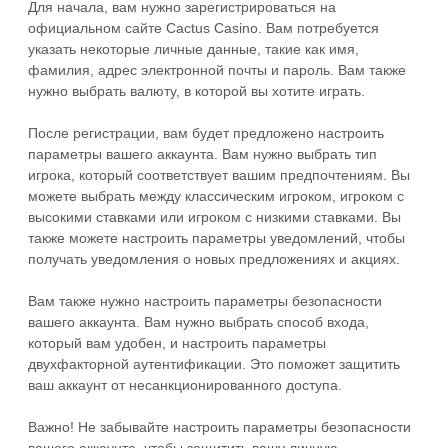
Для начала, вам нужно зарегистрироваться на
официальном сайте Cactus Casino. Вам потребуется
указать некоторые личные данные, такие как имя,
фамилия, адрес электронной почты и пароль. Вам также
нужно выбрать валюту, в которой вы хотите играть.
После регистрации, вам будет предложено настроить
параметры вашего аккаунта. Вам нужно выбрать тип
игрока, который соответствует вашим предпочтениям. Вы
можете выбрать между классическим игроком, игроком с
высокими ставками или игроком с низкими ставками. Вы
также можете настроить параметры уведомлений, чтобы
получать уведомления о новых предложениях и акциях.
Вам также нужно настроить параметры безопасности
вашего аккаунта. Вам нужно выбрать способ входа,
который вам удобен, и настроить параметры
двухфакторной аутентификации. Это поможет защитить
ваш аккаунт от несанкционированного доступа.
Важно! Не забывайте настроить параметры безопасности
вашего аккаунта, чтобы защитить вашу личную