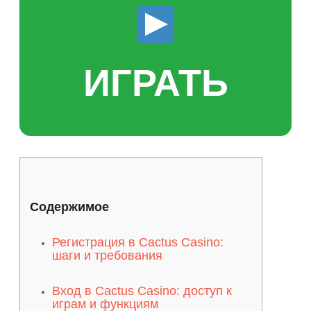
ИГРАТЬ
Содержимое
Регистрация в Cactus Casino:
шаги и требования
Вход в Cactus Casino: доступ к
играм и функциям